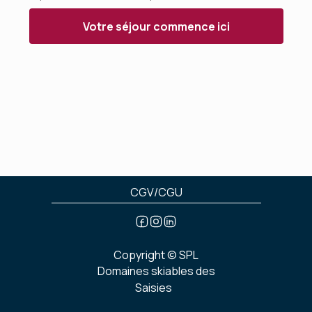
Votre séjour commence ici
CGV/CGU
Copyright ©
SPL
Domaines skiables des
Saisies